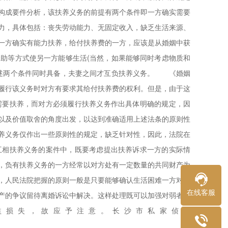
构成要件分析，该扶养义务的前提有两个条件即一方确实需要
力，具体包括：丧失劳动能力、无固定收入，缺乏生活来源、
一方确实有能力扶养，给付扶养费的一方，应该是从婚姻中获
助等方式使另一方能够生活(当然，如果能够同时考虑物质和
述两个条件同时具备，夫妻之间才互负扶养义务。 《婚姻
履行该义务时对方有要求其给付扶养费的权利。但是，由于这
需要扶养，而对方必须履行扶养义务作出具体明确的规定，因
以及价值取舍的角度出发，以达到准确适用上述法条的原则性
养义务仅作出一些原则性的规定，缺乏针对性，因此，法院在
互相扶养义务的案件中，既要考虑提出扶养诉求一方的实际情
，负有扶养义务的一方经常以对方处有一定数量的共同财产为
，人民法院把握的原则一般是只要能够确认生活困难一方对夫
在线客服
产的争议留待离婚诉讼中解决。这样处理既可以加强对弱者的
益损失，故应予注意。长沙市私家侦探