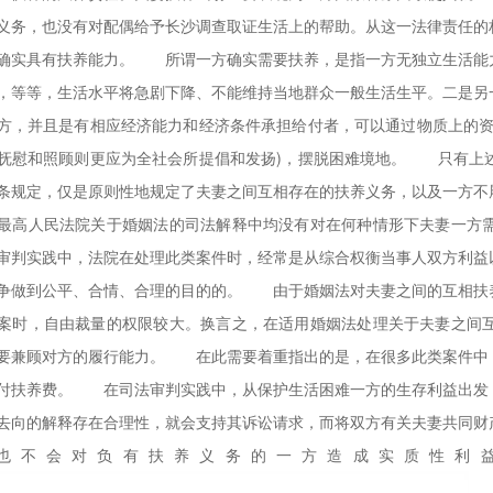
义务，也没有对配偶给予长沙调查取证生活上的帮助。从这一法律责任的
确实具有扶养能力。 所谓一方确实需要扶养，是指一方无独立生活能
，等等，生活水平将急剧下降、不能维持当地群众一般生活生平。二是另
方，并且是有相应经济能力和经济条件承担给付者，可以通过物质上的资
抚慰和照顾则更应为全社会所提倡和发扬)，摆脱困难境地。 只有上
条规定，仅是原则性地规定了夫妻之间互相存在的扶养义务，以及一方不
最高人民法院关于婚姻法的司法解释中均没有对在何种情形下夫妻一方
审判实践中，法院在处理此类案件时，经常是从综合权衡当事人双方利益
争做到公平、合情、合理的目的的。 由于婚姻法对夫妻之间的互相扶
案时，自由裁量的权限较大。换言之，在适用婚姻法处理关于夫妻之间
要兼顾对方的履行能力。 在此需要着重指出的是，在很多此类案件中
付扶养费。 在司法审判实践中，从保护生活困难一方的生存利益出发
去向的解释存在合理性，就会支持其诉讼请求，而将双方有关夫妻共同财
也不会对负有扶养义务的一方造成实质性利