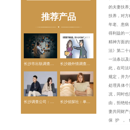
的夫妻扶养
推荐产品
扶养，对方
年老、患病
得利益的一
精神方面的
法》第二十
一法条以及
长沙市出轨调查：禁止结婚的条件的规定_1
长沙婚外情调查取证：夫妻之间抚养义务的理解
此，在司法
规定，并力
处理具体个
况，同时也
长沙调查公司：夫妻有债务离婚协议书怎么写
长沙侦探社：单位能不能证明分居两年
由，拒绝给
妻共同财产
保护，