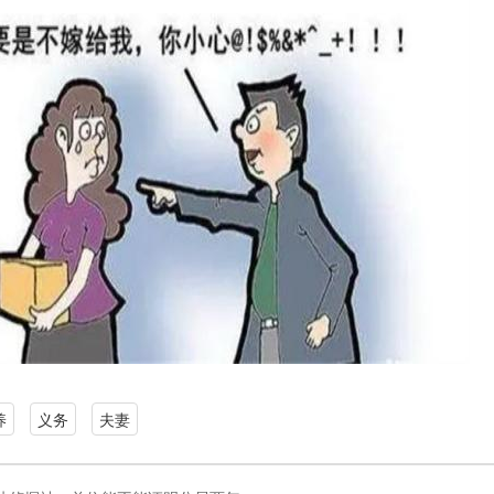
养
义务
夫妻